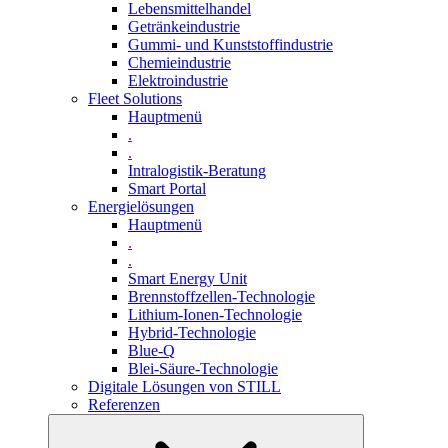
Lebensmittelhandel
Getränkeindustrie
Gummi­- und Kunststoffindustrie
Chemieindustrie
Elektroindustrie
Fleet Solutions
Hauptmenü
.
.
Intralogistik-Beratung
Smart Portal
Energielösungen
Hauptmenü
.
.
Smart Energy Unit
Brennstoffzellen-Technologie
Lithium-Ionen-Technologie
Hybrid-Technologie
Blue-Q
Blei-Säure-Technologie
Digitale Lösungen von STILL
Referenzen