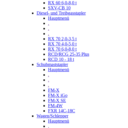
RX 60 6,0-8,0 t
SXV-CB 10
Diesel- und Treibgasstapler
Hauptmenü
.
.
.
RX 70 2,0-3,5 t
RX 70 4,0-5,0 t
RX 70 6,0-8,0 t
RCD/RCG 25-35 Plus
RCD 10 - 18 t
Schubmaststapler
Hauptmenü
.
.
.
FM-X
FM-X iGo
FM-X SE
FM-4W
FXR 14C-18C
Wagen/Schlepper
Hauptmenü
.