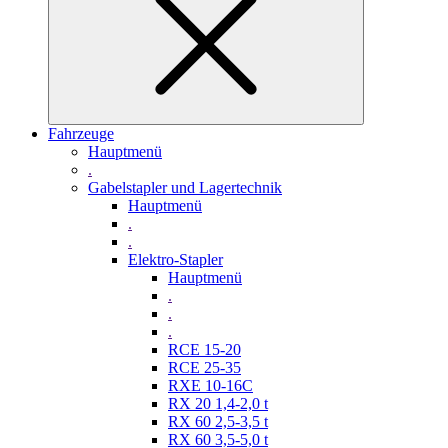
Fahrzeuge
Hauptmenü
.
Gabelstapler und Lagertechnik
Hauptmenü
.
.
Elektro-Stapler
Hauptmenü
.
.
.
RCE 15-20
RCE 25-35
RXE 10-16C
RX 20 1,4-2,0 t
RX 60 2,5-3,5 t
RX 60 3,5-5,0 t