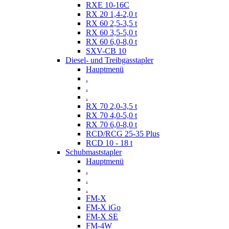
RXE 10-16C
RX 20 1,4-2,0 t
RX 60 2,5-3,5 t
RX 60 3,5-5,0 t
RX 60 6,0-8,0 t
SXV-CB 10
Diesel- und Treibgasstapler
Hauptmenü
.
.
.
RX 70 2,0-3,5 t
RX 70 4,0-5,0 t
RX 70 6,0-8,0 t
RCD/RCG 25-35 Plus
RCD 10 - 18 t
Schubmaststapler
Hauptmenü
.
.
.
FM-X
FM-X iGo
FM-X SE
FM-4W