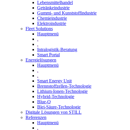
Lebensmittelhandel
Getränkeindustrie
Gummi­- und Kunststoffindustrie
Chemieindustrie
Elektroindustrie
Fleet Solutions
Hauptmenü
.
.
Intralogistik-Beratung
Smart Portal
Energielösungen
Hauptmenü
.
.
Smart Energy Unit
Brennstoffzellen-Technologie
Lithium-Ionen-Technologie
Hybrid-Technologie
Blue-Q
Blei-Säure-Technologie
Digitale Lösungen von STILL
Referenzen
Hauptmenü
.