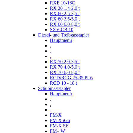
RXE 10-16C
RX 20 1,4-2,0 t
RX 60 2,5-3,5 t
RX 60 3,5-5,0 t
RX 60 6,0-8,0 t
SXV-CB 10
Diesel- und Treibgasstapler
Hauptmenü
.
.
.
RX 70 2,0-3,5 t
RX 70 4,0-5,0 t
RX 70 6,0-8,0 t
RCD/RCG 25-35 Plus
RCD 10 - 18 t
Schubmaststapler
Hauptmenü
.
.
.
FM-X
FM-X iGo
FM-X SE
FM-4W