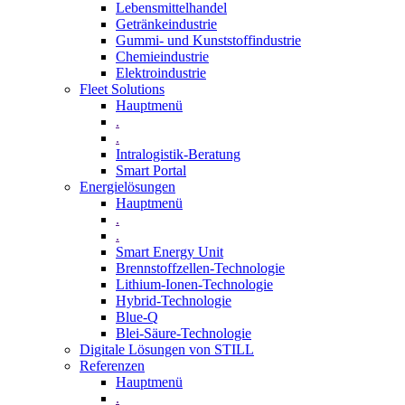
Lebensmittelhandel
Getränkeindustrie
Gummi­- und Kunststoffindustrie
Chemieindustrie
Elektroindustrie
Fleet Solutions
Hauptmenü
.
.
Intralogistik-Beratung
Smart Portal
Energielösungen
Hauptmenü
.
.
Smart Energy Unit
Brennstoffzellen-Technologie
Lithium-Ionen-Technologie
Hybrid-Technologie
Blue-Q
Blei-Säure-Technologie
Digitale Lösungen von STILL
Referenzen
Hauptmenü
.