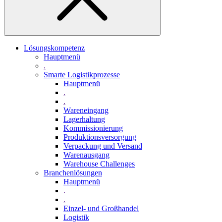
Lösungskompetenz
Hauptmenü
.
Smarte Logistikprozesse
Hauptmenü
.
.
Wareneingang
Lagerhaltung
Kommissionierung
Produktionsversorgung
Verpackung und Versand
Warenausgang
Warehouse Challenges
Branchenlösungen
Hauptmenü
.
.
Einzel- und Großhandel
Logistik