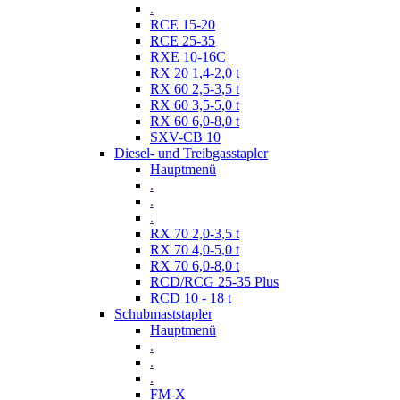
.
RCE 15-20
RCE 25-35
RXE 10-16C
RX 20 1,4-2,0 t
RX 60 2,5-3,5 t
RX 60 3,5-5,0 t
RX 60 6,0-8,0 t
SXV-CB 10
Diesel- und Treibgasstapler
Hauptmenü
.
.
.
RX 70 2,0-3,5 t
RX 70 4,0-5,0 t
RX 70 6,0-8,0 t
RCD/RCG 25-35 Plus
RCD 10 - 18 t
Schubmaststapler
Hauptmenü
.
.
.
FM-X