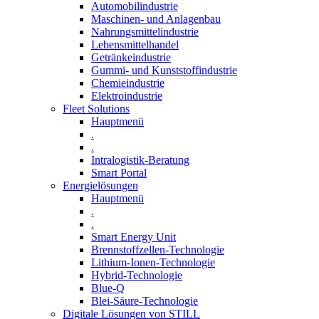
Automobilindustrie
Maschinen- und Anlagenbau
Nahrungsmittelindustrie
Lebensmittelhandel
Getränkeindustrie
Gummi­- und Kunststoffindustrie
Chemieindustrie
Elektroindustrie
Fleet Solutions
Hauptmenü
.
.
Intralogistik-Beratung
Smart Portal
Energielösungen
Hauptmenü
.
.
Smart Energy Unit
Brennstoffzellen-Technologie
Lithium-Ionen-Technologie
Hybrid-Technologie
Blue-Q
Blei-Säure-Technologie
Digitale Lösungen von STILL