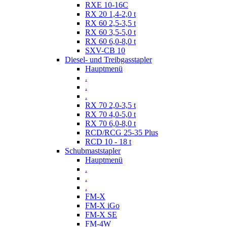
RXE 10-16C
RX 20 1,4-2,0 t
RX 60 2,5-3,5 t
RX 60 3,5-5,0 t
RX 60 6,0-8,0 t
SXV-CB 10
Diesel- und Treibgasstapler
Hauptmenü
.
.
.
RX 70 2,0-3,5 t
RX 70 4,0-5,0 t
RX 70 6,0-8,0 t
RCD/RCG 25-35 Plus
RCD 10 - 18 t
Schubmaststapler
Hauptmenü
.
.
.
FM-X
FM-X iGo
FM-X SE
FM-4W