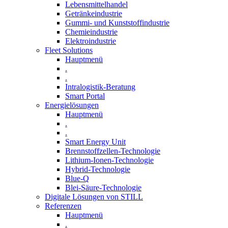
Lebensmittelhandel
Getränkeindustrie
Gummi­- und Kunststoffindustrie
Chemieindustrie
Elektroindustrie
Fleet Solutions
Hauptmenü
.
.
Intralogistik-Beratung
Smart Portal
Energielösungen
Hauptmenü
.
.
Smart Energy Unit
Brennstoffzellen-Technologie
Lithium-Ionen-Technologie
Hybrid-Technologie
Blue-Q
Blei-Säure-Technologie
Digitale Lösungen von STILL
Referenzen
Hauptmenü
.