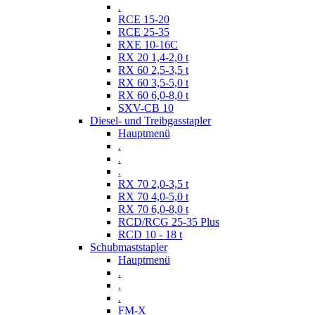
.
RCE 15-20
RCE 25-35
RXE 10-16C
RX 20 1,4-2,0 t
RX 60 2,5-3,5 t
RX 60 3,5-5,0 t
RX 60 6,0-8,0 t
SXV-CB 10
Diesel- und Treibgasstapler
Hauptmenü
.
.
.
RX 70 2,0-3,5 t
RX 70 4,0-5,0 t
RX 70 6,0-8,0 t
RCD/RCG 25-35 Plus
RCD 10 - 18 t
Schubmaststapler
Hauptmenü
.
.
.
FM-X