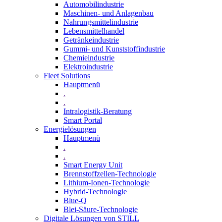
Automobilindustrie
Maschinen- und Anlagenbau
Nahrungsmittelindustrie
Lebensmittelhandel
Getränkeindustrie
Gummi­- und Kunststoffindustrie
Chemieindustrie
Elektroindustrie
Fleet Solutions
Hauptmenü
.
.
Intralogistik-Beratung
Smart Portal
Energielösungen
Hauptmenü
.
.
Smart Energy Unit
Brennstoffzellen-Technologie
Lithium-Ionen-Technologie
Hybrid-Technologie
Blue-Q
Blei-Säure-Technologie
Digitale Lösungen von STILL