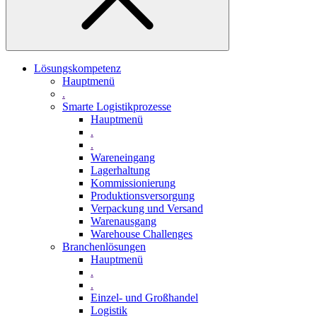
Lösungskompetenz
Hauptmenü
.
Smarte Logistikprozesse
Hauptmenü
.
.
Wareneingang
Lagerhaltung
Kommissionierung
Produktionsversorgung
Verpackung und Versand
Warenausgang
Warehouse Challenges
Branchenlösungen
Hauptmenü
.
.
Einzel- und Großhandel
Logistik