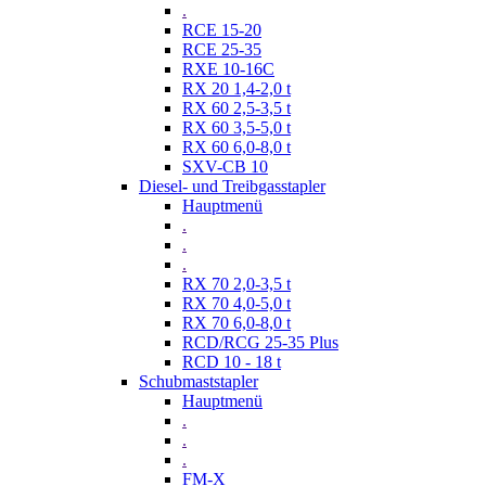
.
RCE 15-20
RCE 25-35
RXE 10-16C
RX 20 1,4-2,0 t
RX 60 2,5-3,5 t
RX 60 3,5-5,0 t
RX 60 6,0-8,0 t
SXV-CB 10
Diesel- und Treibgasstapler
Hauptmenü
.
.
.
RX 70 2,0-3,5 t
RX 70 4,0-5,0 t
RX 70 6,0-8,0 t
RCD/RCG 25-35 Plus
RCD 10 - 18 t
Schubmaststapler
Hauptmenü
.
.
.
FM-X