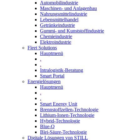
Automobilindustrie
Maschinen- und Anlagenbau
Nahrungsmittelindustrie
Lebensmittelhandel
Getränkeindustrie
Gummi­- und Kunststoffindustrie
Chemieindustrie
Elektroindustrie
Fleet Solutions
Hauptmenü
.
.
Intralogistik-Beratung
Smart Portal
Energielösungen
Hauptmenü
.
.
Smart Energy Unit
Brennstoffzellen-Technologie
Lithium-Ionen-Technologie
Hybrid-Technologie
Blue-Q
Blei-Säure-Technologie
Digitale Lösungen von STILL