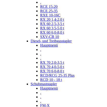
.
RCE 15-20
RCE 25-35
RXE 10-16C
RX 20 1,4-2,0 t
RX 60 2,5-3,5 t
RX 60 3,5-5,0 t
RX 60 6,0-8,0 t
SXV-CB 10
Diesel- und Treibgasstapler
Hauptmenü
.
.
.
RX 70 2,0-3,5 t
RX 70 4,0-5,0 t
RX 70 6,0-8,0 t
RCD/RCG 25-35 Plus
RCD 10 - 18 t
Schubmaststapler
Hauptmenü
.
.
.
FM-X