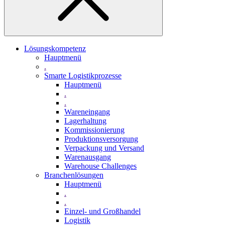
Lösungskompetenz
Hauptmenü
.
Smarte Logistikprozesse
Hauptmenü
.
.
Wareneingang
Lagerhaltung
Kommissionierung
Produktionsversorgung
Verpackung und Versand
Warenausgang
Warehouse Challenges
Branchenlösungen
Hauptmenü
.
.
Einzel- und Großhandel
Logistik