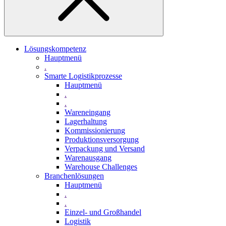
Lösungskompetenz
Hauptmenü
.
Smarte Logistikprozesse
Hauptmenü
.
.
Wareneingang
Lagerhaltung
Kommissionierung
Produktionsversorgung
Verpackung und Versand
Warenausgang
Warehouse Challenges
Branchenlösungen
Hauptmenü
.
.
Einzel- und Großhandel
Logistik