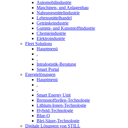
Automobilindustrie
Maschinen- und Anlagenbau
Nahrungsmittelindustrie
Lebensmittelhandel
Getränkeindustrie
Gummi­- und Kunststoffindustrie
Chemieindustrie
Elektroindustrie
Fleet Solutions
Hauptmenü
.
.
Intralogistik-Beratung
Smart Portal
Energielösungen
Hauptmenü
.
.
Smart Energy Unit
Brennstoffzellen-Technologie
Lithium-Ionen-Technologie
Hybrid-Technologie
Blue-Q
Blei-Säure-Technologie
Digitale Lösungen von STILL