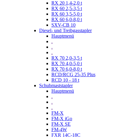
RX 20 1,4-2,0 t
RX 60 2,5-3,5 t
RX 60 3,5-5,0 t
RX 60 6,0-8,0 t
SXV-CB 10
Diesel- und Treibgasstapler
Hauptmenü
.
.
.
RX 70 2,0-3,5 t
RX 70 4,0-5,0 t
RX 70 6,0-8,0 t
RCD/RCG 25-35 Plus
RCD 10 - 18 t
Schubmaststapler
Hauptmenü
.
.
.
FM-X
FM-X iGo
FM-X SE
FM-4W
FXR 14C-18C