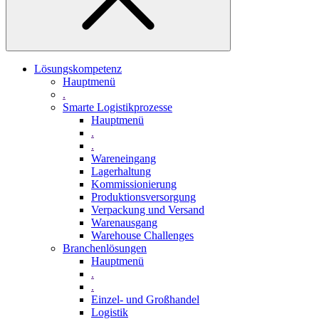
Lösungskompetenz
Hauptmenü
.
Smarte Logistikprozesse
Hauptmenü
.
.
Wareneingang
Lagerhaltung
Kommissionierung
Produktionsversorgung
Verpackung und Versand
Warenausgang
Warehouse Challenges
Branchenlösungen
Hauptmenü
.
.
Einzel- und Großhandel
Logistik