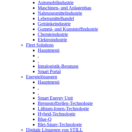
Automobilindustrie
Maschinen- und Anlagenbau
Nahrungsmittelindustrie
Lebensmittelhandel
Getränkeindustrie
Gummi­- und Kunststoffindustrie
Chemieindustrie
Elektroindustrie
Fleet Solutions
Hauptmenü
.
.
Intralogistik-Beratung
Smart Portal
Energielösungen
Hauptmenü
.
.
Smart Energy Unit
Brennstoffzellen-Technologie
Lithium-Ionen-Technologie
Hybrid-Technologie
Blue-Q
Blei-Säure-Technologie
Digitale Lösungen von STILL