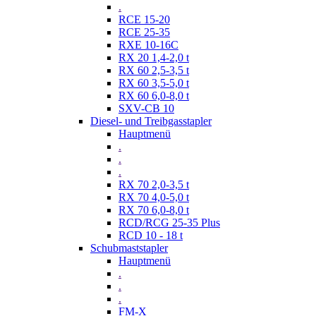
.
RCE 15-20
RCE 25-35
RXE 10-16C
RX 20 1,4-2,0 t
RX 60 2,5-3,5 t
RX 60 3,5-5,0 t
RX 60 6,0-8,0 t
SXV-CB 10
Diesel- und Treibgasstapler
Hauptmenü
.
.
.
RX 70 2,0-3,5 t
RX 70 4,0-5,0 t
RX 70 6,0-8,0 t
RCD/RCG 25-35 Plus
RCD 10 - 18 t
Schubmaststapler
Hauptmenü
.
.
.
FM-X