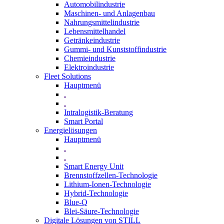
Automobilindustrie
Maschinen- und Anlagenbau
Nahrungsmittelindustrie
Lebensmittelhandel
Getränkeindustrie
Gummi­- und Kunststoffindustrie
Chemieindustrie
Elektroindustrie
Fleet Solutions
Hauptmenü
.
.
Intralogistik-Beratung
Smart Portal
Energielösungen
Hauptmenü
.
.
Smart Energy Unit
Brennstoffzellen-Technologie
Lithium-Ionen-Technologie
Hybrid-Technologie
Blue-Q
Blei-Säure-Technologie
Digitale Lösungen von STILL