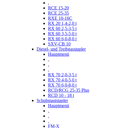
.
RCE 15-20
RCE 25-35
RXE 10-16C
RX 20 1,4-2,0 t
RX 60 2,5-3,5 t
RX 60 3,5-5,0 t
RX 60 6,0-8,0 t
SXV-CB 10
Diesel- und Treibgasstapler
Hauptmenü
.
.
.
RX 70 2,0-3,5 t
RX 70 4,0-5,0 t
RX 70 6,0-8,0 t
RCD/RCG 25-35 Plus
RCD 10 - 18 t
Schubmaststapler
Hauptmenü
.
.
.
FM-X