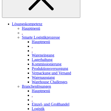
Lösungskompetenz
Hauptmenü
.
Smarte Logistikprozesse
Hauptmenü
.
.
Wareneingang
Lagerhaltung
Kommissionierung
Produktionsversorgung
Verpackung und Versand
Warenausgang
Warehouse Challenges
Branchenlösungen
Hauptmenü
.
.
Einzel- und Großhandel
Logistik